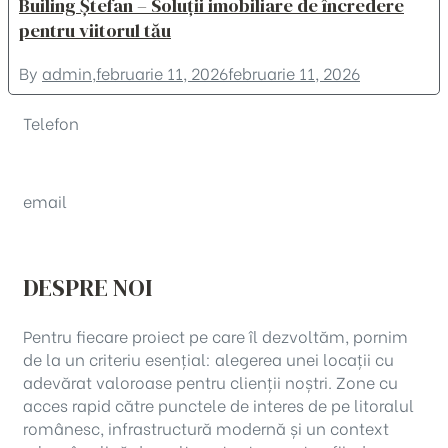
Builing Ștefan – Soluții imobiliare de încredere
pentru viitorul tău
By
admin
,
februarie 11, 2026
februarie 11, 2026
Telefon
+40 371 234 705
email
office@buildingstefan.ro
DESPRE NOI
Pentru fiecare proiect pe care îl dezvoltăm, pornim
de la un criteriu esențial: alegerea unei locații cu
adevărat valoroase pentru clienții noștri. Zone cu
acces rapid către punctele de interes de pe litoralul
românesc, infrastructură modernă și un context