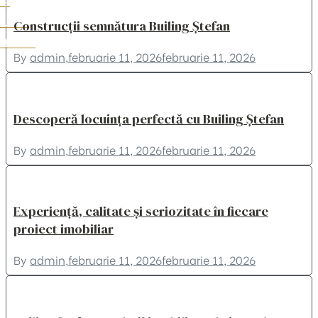
riere
Construcții semnătura Builing Ștefan
ntact
By
admin
,
februarie 11, 2026
februarie 11, 2026
Descoperă locuința perfectă cu Builing Ștefan
By
admin
,
februarie 11, 2026
februarie 11, 2026
Experiență, calitate și seriozitate în fiecare
proiect imobiliar
By
admin
,
februarie 11, 2026
februarie 11, 2026