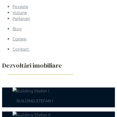
Poveste
Viziune
Parteneri
Blog
Cariere
Contact
Dezvoltări imobiliare
BUILDING STEFAN I