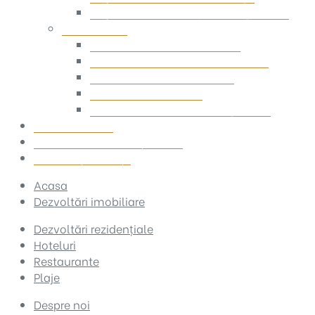
Plaja Noble Beach by Building Stefan
Restaurante
Restaurant ZenSushi Eleven
Restaurant Aleka’s Greek Taverna
Restaurant Azimuth Beach
Restaurant Stefano’s
Restaurant Trattoria Il Lungomare
Politica Cookie
Politica de confidențialitate
Termeni și condiții
Acasa
Dezvoltări imobiliare
Dezvoltări rezidențiale
Hoteluri
Restaurante
Plaje
Despre noi