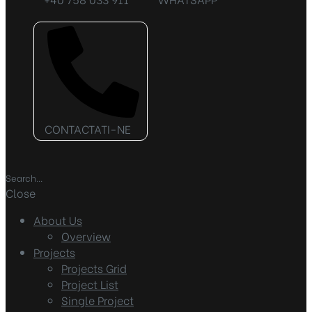
CONTACTATI-NE
Close
About Us
Overview
Projects
Projects Grid
Project List
Single Project