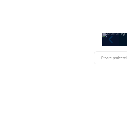
+40 371 234 705
toate proiecte
TOTUSI