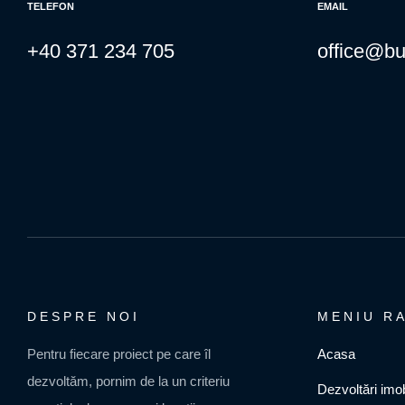
Parteneri
TELEFON
EMAIL
Blog
+40 371 234 705
office@bu
gomare
Cariere
Contact
DESPRE NOI
MENIU R
Pentru fiecare proiect pe care îl
Acasa
dezvoltăm, pornim de la un criteriu
Dezvoltări imob