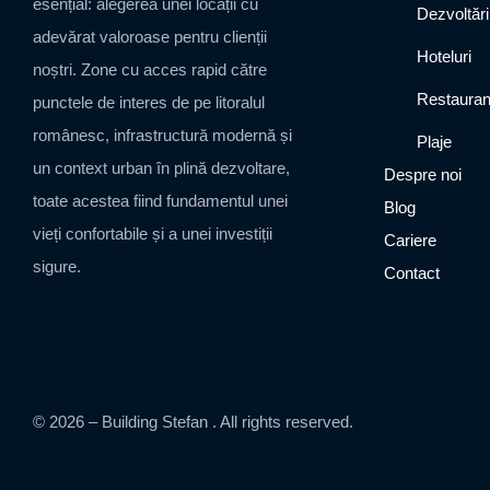
esențial: alegerea unei locații cu
Dezvoltări
adevărat valoroase pentru clienții
Hoteluri
noștri. Zone cu acces rapid către
Restauran
punctele de interes de pe litoralul
românesc, infrastructură modernă și
Plaje
un context urban în plină dezvoltare,
Despre noi
toate acestea fiind fundamentul unei
Blog
vieți confortabile și a unei investiții
Cariere
sigure.
Contact
© 2026 – Building Stefan . All rights reserved.