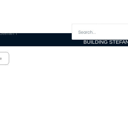
whatsapp
contactati-ne
BUILDING STEFAN
le